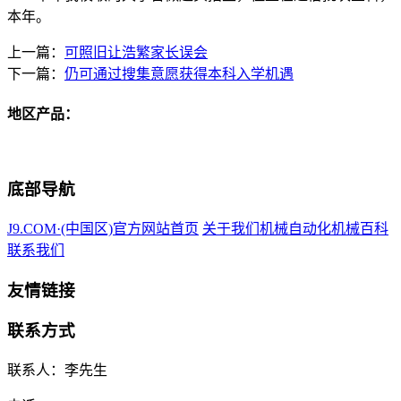
本年。
上一篇：
可照旧让浩繁家长误会
下一篇：
仍可通过搜集意愿获得本科入学机遇
地区产品：
底部导航
J9.COM·(中国区)官方网站首页
关于我们
机械自动化
机械百科
联系我们
友情链接
联系方式
联系人：李先生