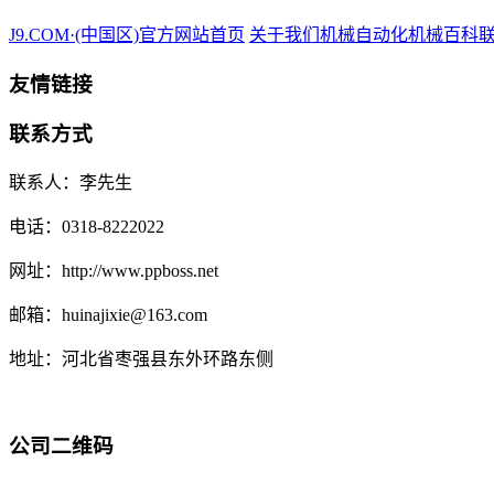
J9.COM·(中国区)官方网站首页
关于我们
机械自动化
机械百科
友情链接
联系方式
联系人：李先生
电话：0318-8222022
网址：http://www.ppboss.net
邮箱：huinajixie@163.com
地址：河北省枣强县东外环路东侧
公司二维码