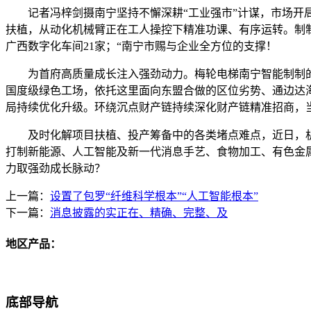
记者冯梓剑摄南宁坚持不懈深耕“工业强市”计谋，市场开局
扶植，从动化机械臂正在工人操控下精准功课、有序运转。制制
广西数字化车间21家；“南宁市赐与企业全方位的支撑！
为首府高质量成长注入强劲动力。梅轮电梯南宁智能制制的投
国度级绿色工场，依托这里面向东盟合做的区位劣势、通边达
局持续优化升级。环绕沉点财产链持续深化财产链精准招商，
及时化解项目扶植、投产筹备中的各类堵点难点，近日，机械
打制新能源、人工智能及新一代消息手艺、食物加工、有色金
力取强劲成长脉动？
上一篇：
设置了包罗“纤维科学根本”“人工智能根本”
下一篇：
消息披露的实正在、精确、完整、及
地区产品：
底部导航