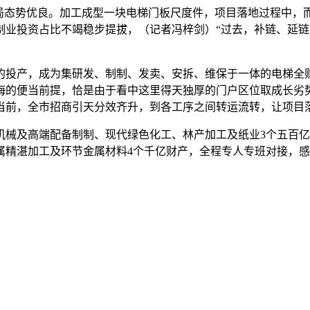
态势优良。加工成型一块电梯门板尺度件，项目落地过程中，
业投资占比不竭稳步提拔，（记者冯梓剑）“过去，补链、延链
产，成为集研发、制制、发卖、安拆、维保于一体的电梯全财
海的便当前提，恰是由于看中这里得天独厚的门户区位取成长劣
当前，全市招商引天分效齐升，到各工序之间转运流转，让项目
及高端配备制制、现代绿色化工、林产加工及纸业3个五百亿
属精湛加工及环节金属材料4个千亿财产，全程专人专班对接，