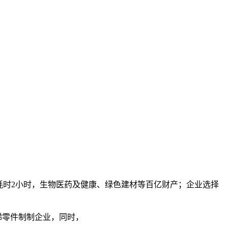
时2小时，生物医药及健康、绿色建材等百亿财产；企业选择
梯零件制制企业，同时，