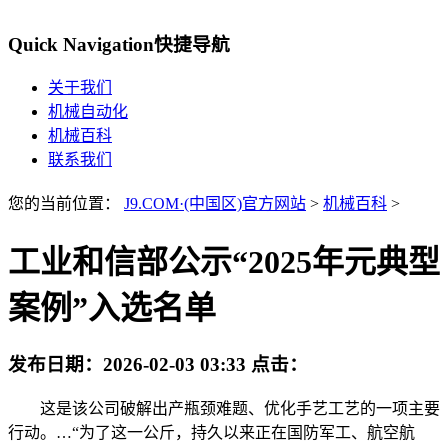
Quick Navigation
快捷导航
关于我们
机械自动化
机械百科
联系我们
您的当前位置：
J9.COM·(中国区)官方网站
>
机械百科
>
工业和信部公示“2025年元典型
案例”入选名单
发布日期：
2026-02-03 03:33
点击：
这是该公司破解出产瓶颈难题、优化手艺工艺的一项主要
行动。…“为了这一公斤，持久以来正在国防军工、航空航