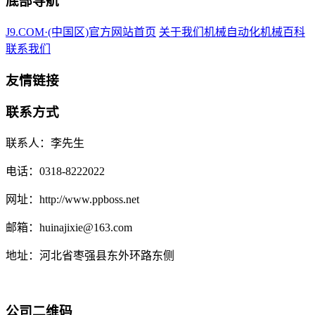
底部导航
J9.COM·(中国区)官方网站首页
关于我们
机械自动化
机械百科
联系我们
友情链接
联系方式
联系人：李先生
电话：0318-8222022
网址：http://www.ppboss.net
邮箱：huinajixie@163.com
地址：河北省枣强县东外环路东侧
公司二维码