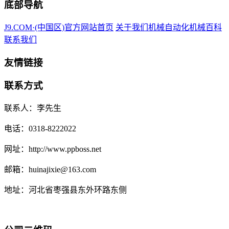
底部导航
J9.COM·(中国区)官方网站首页
关于我们
机械自动化
机械百科
联系我们
友情链接
联系方式
联系人：李先生
电话：0318-8222022
网址：http://www.ppboss.net
邮箱：huinajixie@163.com
地址：河北省枣强县东外环路东侧