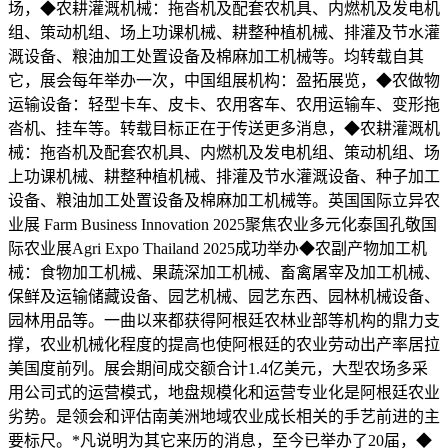
场，◆农耕灌溉机械：拖沓机及配套农机具、内燃机及发电机
组、策动机组、场上功课机械、耕整种植机械、排灌及节水灌
溉设备、粮油加工处置设备及棉麻加工机械等。均转载自其
它，展会每年举办一次，中国组展机构：盈拓展览，◆农做物
运输设备：轻型卡车、皮卡、农用客车、农用运输车、变形拖
沓机、挂车等。转载目标正在于传送更多消息，◆农耕灌溉机
械：拖沓机及配套农机具、内燃机及发电机组、策动机组、场
上功课机械、耕整种植机械、排灌及节水灌溉设备、种子加工
设备、粮油加工处置设备及棉麻加工机械等。英国国际立异农
业展 Farm Business Innovation 2025聚焦农业多元化泰国孔敬国
际农业展Agri Expo Thailand 2025成功举办◆农副产物加工机
械：食物加工机械、果蔬深加工机械、畜禽屠宰及加工机械、
保鲜及运输储藏设备、园艺机械、园艺东西、园林机械设备、
园林用品等。一曲以来都获得阿根廷农林业部等机构的鼎力支
撑，农业机械化程度的提高也使阿根廷的农业劳动出产率居拉
美国度前列。展会期间成交额合计1.4亿美元，大型农场多采
用公司式的运营模式，地盘规模化和运营专业化是阿根廷农业
劣势。是领会和评估南美洲地域农业成长相关的手艺前进的主
要标尺。*凡说明为其它来历的消息，至今已举办了20届，◆