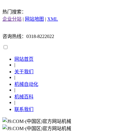
热门搜索：
企业分站
|
网站地图
|
XML
咨询热线：0318-8222022
网站首页
|
关于我们
|
机械自动化
|
机械百科
|
联系我们