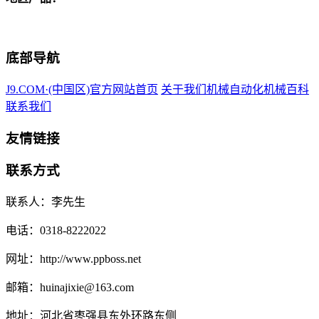
底部导航
J9.COM·(中国区)官方网站首页
关于我们
机械自动化
机械百科
联系我们
友情链接
联系方式
联系人：李先生
电话：0318-8222022
网址：http://www.ppboss.net
邮箱：huinajixie@163.com
地址：河北省枣强县东外环路东侧