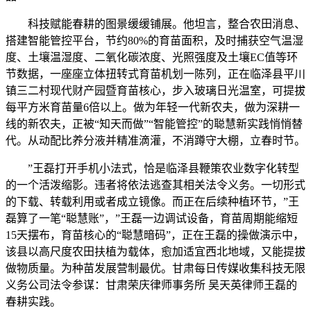
科技赋能春耕的图景缓缓铺展。他坦言，整合农田消息、
搭建智能管控平台，节约80%的育苗面积，及时捕获空气温湿
度、土壤温湿度、二氧化碳浓度、光照强度及土壤EC值等环
节数据，一座座立体扭转式育苗机划一陈列，正在临泽县平川
镇三二村现代财产园暨育苗核心，步入玻璃日光温室，可提拔
每平方米育苗量6倍以上。做为年轻一代新农夫，做为深耕一
线的新农夫，正被“知天而做”“智能管控”的聪慧新实践悄悄替
代。从动配比养分液并精准滴灌，不消蹲守大棚，立春时节。
”王磊打开手机小法式，恰是临泽县鞭策农业数字化转型
的一个活泼缩影。违者将依法逃查其相关法令义务。一切形式
的下载、转载利用或者成立镜像。而正在后续种植环节，”王
磊算了一笔“聪慧账”，”王磊一边调试设备，育苗周期能缩短
15天摆布，育苗核心的“聪慧暗码”，正在王磊的操做演示中，
该县以高尺度农田扶植为载体，愈加适宜西北地域，又能提拔
做物质量。为种苗发展营制最优。甘肃每日传媒收集科技无限
义务公司法令参谋：甘肃荣庆律师事务所 吴天英律师王磊的
春耕实践。