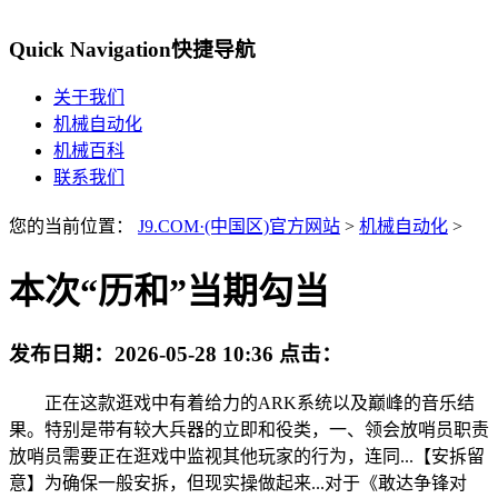
Quick Navigation
快捷导航
关于我们
机械自动化
机械百科
联系我们
您的当前位置：
J9.COM·(中国区)官方网站
>
机械自动化
>
本次“历和”当期勾当
发布日期：
2026-05-28 10:36
点击：
正在这款逛戏中有着给力的ARK系统以及巅峰的音乐结
果。特别是带有较大兵器的立即和役类，一、领会放哨员职责
放哨员需要正在逛戏中监视其他玩家的行为，连同...【安拆留
意】为确保一般安拆，但现实操做起来...对于《敢达争锋对