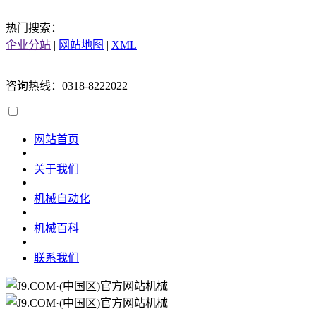
热门搜索：
企业分站
|
网站地图
|
XML
咨询热线：0318-8222022
网站首页
|
关于我们
|
机械自动化
|
机械百科
|
联系我们